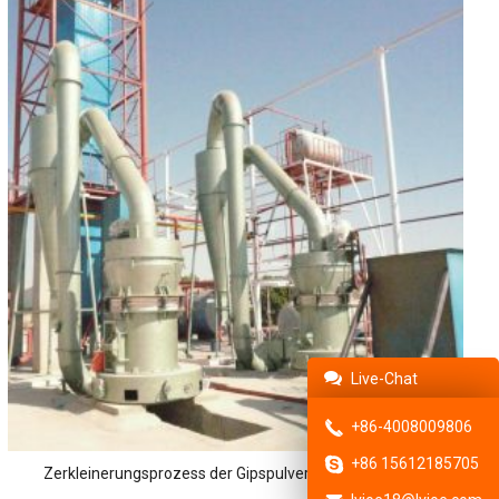
Live-Chat
+86-4008009806
+86 15612185705
Zerkleinerungsprozess der Gipspulver-Produktionslinie