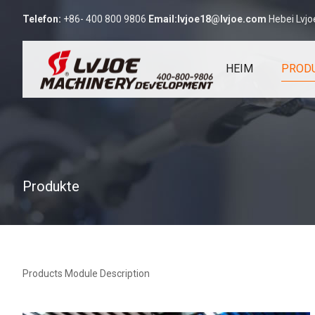
Telefon:
+86- 400 800 9806
Email:
lvjoe18@lvjoe.com
Hebei Lvjo
HEIM
PROD
Produkte
Products Module Description