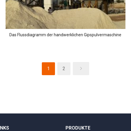
Das Flussdiagramm der handwerklichen Gipspulvermaschine
1
2
INKS
PRODUKTE